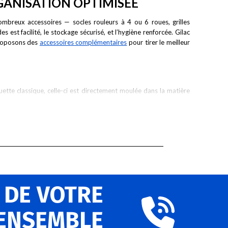
GANISATION OPTIMISÉE
ombreux accessoires — socles rouleurs à 4 ou 6 roues, grilles
est facilité, le stockage sécurisé, et l’hygiène renforcée. Gilac
proposons des
accessoires complémentaires
pour tirer le meilleur
uette classique, celle-ci est directement moulée dans la matière
e lot, tout en résistant à l’humidité et aux lavages intensifs. Avec
nts
HACCP,
où la rigueur et la traçabilité sont primordiales.
ble, ces bacs sont conçus pour résister aux chocs, aux variations
oûts à long terme. Gilac s’engage également dans une production
é qui allient performance, hygiène, sécurité et responsabilité.
 DE VOTRE
 ENSEMBLE
a fabrication de bacs, caisses, seaux, cuves et accessoires pour