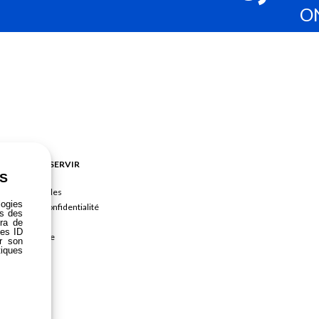
uits. Tous les
bacs Gilac
sont fabriqués en France, dans le respect des norme
O
préparation. Chez FOMMA, nous avons sélectionné les produits Gilac pour leur fi
URNISSEUR, UN PARTENAIRE POUR VOS
ande et la livraison de matériels professionnels performants et adaptés à v
cuisine professionnelle, de l’étude initiale jusqu’à l’installation finale. No
ur garantir une ergonomie optimale, une efficacité maximale et le respect d
nt, nous vous apportons une solution clé en main, pensée pour améliorer votr
et réussi de A à Z !
POUR VOUS SERVIR
S
CGV
Mentions légales
logies
Politique de confidentialité
ns des
RGPD
tra de
les ID
Nous rejoindre
er son
tiques