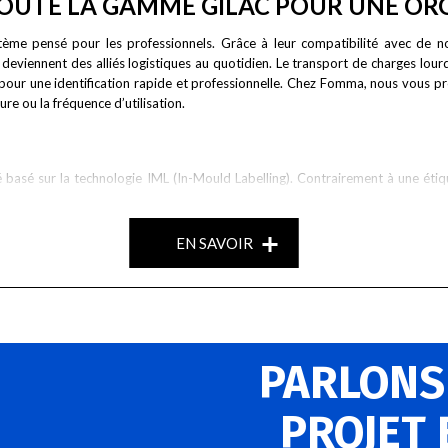
TOUTE LA GAMME GILAC POUR UNE OR
stème pensé pour les professionnels. Grâce à leur compatibilité avec de n
viennent des alliés logistiques au quotidien. Le transport de charges lourdes 
pour une identification rapide et professionnelle. Chez Fomma, nous vous 
ture ou la fréquence d’utilisation.
 basé sur la technologie IML (In-Mould Labelling). Contrairement à une étiq
t une identification claire et hygiénique du contenu, des dates ou des numéros d
formations sans abîmer le support. Ce système est idéal pour les environneme
EN SAVOIR
RIQUÉS EN EUROPE
ble, durable et écoresponsable. Fabriqués en Europe à partir de PEHD recycla
ité limite les besoins de remplacement, réduisant ainsi les déchets et les c
Fomma, nous partageons cette vision et vous proposons des produits de qualit
PARLONS
ES PROFESSIONNELS
PROJET
ans le domaine des contenants alimentaires professionnels. Spécialisée dans l