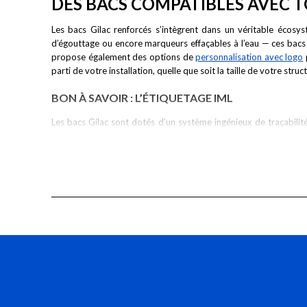
DES BACS COMPATIBLES AVEC 
Les bacs Gilac renforcés s’intègrent dans un véritable écosy
d’égouttage ou encore marqueurs effaçables à l’eau — ces bacs de
propose également des options de
personnalisation avec logo
parti de votre installation, quelle que soit la taille de votre struc
BON À SAVOIR : L’ÉTIQUETAGE IML
Les bacs Gilac sont dotés d’un système ingénieux de traçabilité
plastique, ce qui la rend inaltérable et réinscriptible. Elle perme
un simple marqueur effaçable à l’eau, vous mettez à jour vos in
BACS GILAC : DES PRODUITS DURABLES ET FAB
En choisissant les bacs Gilac, vous optez pour un équipement fia
de température et aux conditions d’usage intensif. Leur longév
respectueuse des normes sanitaires et environnementales. Chez 
Pensons à notre avenir !
GILAC : UNE MARQUE FRANÇAISE AU SERVICE D
Depuis plus de 75 ans,
Gilac
est une marque française reconnue d