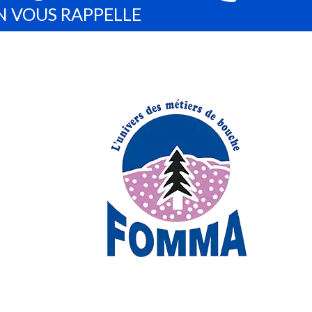
s sanitaires les plus strictes. La marque propose également des
N VOUS RAPPELLE
abilité, leur durabilité et leur adaptation parfaite aux exigences
 PROJETS
otre activité comme ici les bacs Gilac. Nous vous accompagnons
tre équipe d’experts analyse vos besoins, optimise l’agencement de
es normes d’hygiène et de sécurité. Que ce soit pour la création
e productivité et répondre aux exigences de votre activité. Avec