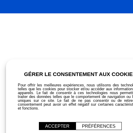
les métiers de bouche, Gilac s’impose par la qualité de ses prod
solutions sur mesure pour
le tri
, le stockage, le transport et la 
des professionnels de la restauration et de l’agroalimentaire.
FOMMA – BIEN PLUS QU’UN FO
Chez Fomma, nous vous garantissons la recommandation, la comm
également dans la conception et la réalisation complète de votre 
votre espace et sélectionne les équipements les plus adaptés po
d’une nouvelle cuisine ou la restructuration d’un espace exista
Fomma, bénéficiez d’un accompagnement sur-mesure pour un proj
NOUS CONTACTER
AIDE & CONTACT
QUI SOMMES-NOUS ?
153 Bd Gabriel Péri
GÉRER LE CONSENTEMENT AUX COOKIE
Demander un devis
L'esprit FOMMA
92420 MALAKOFF
Du conseil à l'installation
Tel :
+33(0)1 47 35 88 22
Pour offrir les meilleures expériences, nous utilisons des techno
E-mail :
info@fomma.net
Espace presse
telles que les cookies pour stocker et/ou accéder aux informatio
Blog
appareils. Le fait de consentir à ces technologies nous permet
traiter des données telles que le comportement de navigation ou 
uniques sur ce site. Le fait de ne pas consentir ou de retir
consentement peut avoir un effet négatif sur certaines caractéris
PARTENAIRE GIF
et fonctions.
Leader européen en installation et maintenance de cuisines
professionnelles
ACCEPTER
PRÉFÉRENCES