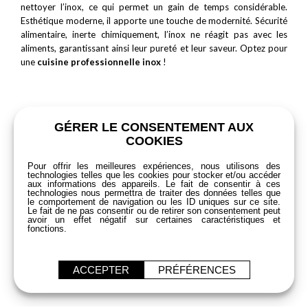
nettoyer l’inox, ce qui permet un gain de temps considérable.
Esthétique moderne, il apporte une touche de modernité. Sécurité
alimentaire, inerte chimiquement, l’inox ne réagit pas avec les
aliments, garantissant ainsi leur pureté et leur saveur. Optez pour
une
cuisine professionnelle inox
!
ARMOIRE INOX MURALE TOURNUS
BACS GASTRO EN INOX PUJADAS POUR
GÉRER LE CONSENTEMENT AUX
VOTRE CUISINE PROFESSIONNELLE !
CHARIOT DE SERVICE INOX FRANSTAL
COOKIES
GOLD
LES CHARIOTS PROFESSIONNELS
Pour offrir les meilleures expériences, nous utilisons des
TOURNUS EQUIPEMENT
technologies telles que les cookies pour stocker et/ou accéder
LAVE MAINS INOX À COMMANDE
aux informations des appareils. Le fait de consentir à ces
FÉMORALE SOFINOR
technologies nous permettra de traiter des données telles que
CHARIOT INOX À GLISSIÈRES
le comportement de navigation ou les ID uniques sur ce site.
Le fait de ne pas consentir ou de retirer son consentement peut
GASTRONOME TOURNUS EQUIPEMENT
avoir un effet négatif sur certaines caractéristiques et
RAYONNAGE FERMOD FERMOSTOCK
fonctions.
CHARIOT INOX VIANDE À DENTS
TOURNUS
PLONGE INOX SOFINOR
ACCEPTER
PRÉFÉRENCES