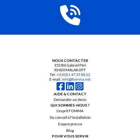
finale. Notre équipe d’experts analyse vos besoins, optimise
l’agencement de votre espace et sélectionne les équipements les
plus adaptés pour garantir une ergonomie optimale, une efficacité
maximale et le respect des normes d’hygiène et de sécurité. Que
ce soit pour la création d’une nouvelle cuisine ou la restructuration
d’un espace existant, nous vous apportons une solution clé en
main, pensée pour améliorer votre productivité et répondre aux
exigences de votre activité. Avec Fomma, bénéficiez d’un
accompagnement sur-mesure pour un projet réussi de A à Z !
NOUS CONTACTER
153 Bd Gabriel Péri
92420 MALAKOFF
Tel :
+33(0)1 47 35 88 22
E-mail :
info@fomma.net
AIDE & CONTACT
Demander un devis
QUI SOMMES-NOUS ?
L'esprit FOMMA
Du conseil à l'installation
Espace presse
Blog
POUR VOUS SERVIR