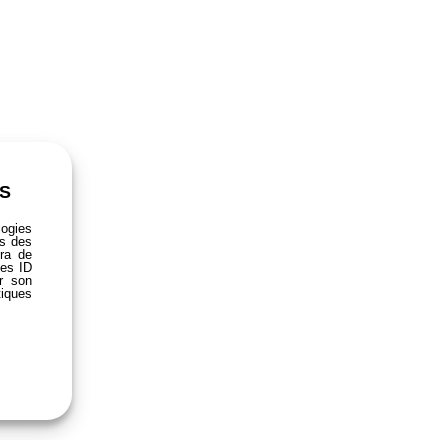
S
logies
ns des
tra de
les ID
er son
tiques