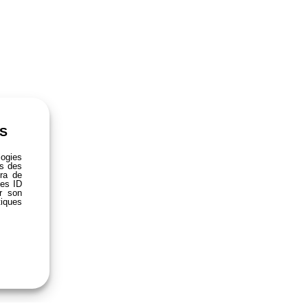
S
logies
ns des
tra de
les ID
er son
tiques